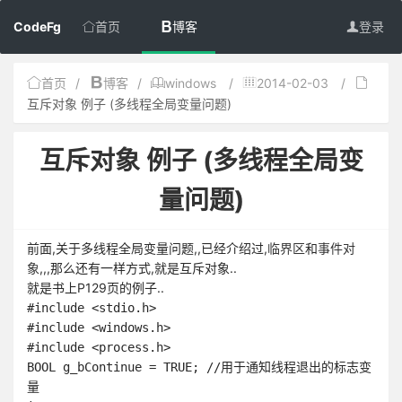
CodeFg
首页
博客
登录
首页
/
博客
/
windows
/
2014-02-03
/
互斥对象 例子 (多线程全局变量问题)
互斥对象 例子 (多线程全局变
量问题)
前面,关于多线程全局变量问题,,已经介绍过,
临界区
和
事件对
象
,,,那么还有一样方式,就是互斥对象..
就是书上P129页的例子..
#include <stdio.h>

#include <windows.h>

#include <process.h>

BOOL g_bContinue = TRUE; //用于通知线程退出的标志变
量
