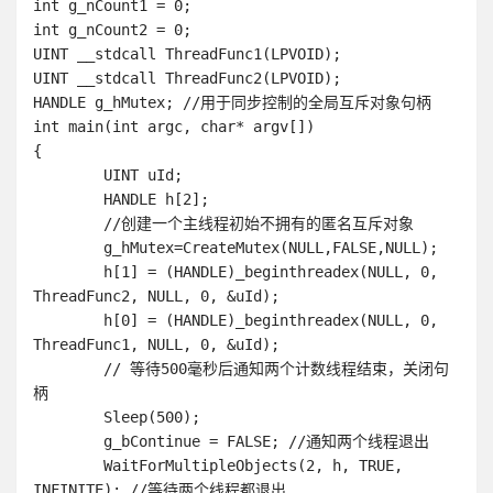
int g_nCount1 = 0;

int g_nCount2 = 0;

UINT __stdcall ThreadFunc1(LPVOID);

UINT __stdcall ThreadFunc2(LPVOID);

HANDLE g_hMutex; //用于同步控制的全局互斥对象句柄

int main(int argc, char* argv[])

{

	UINT uId;

	HANDLE h[2];

	//创建一个主线程初始不拥有的匿名互斥对象 

	g_hMutex=CreateMutex(NULL,FALSE,NULL);

	h[1] = (HANDLE)_beginthreadex(NULL, 0, 
ThreadFunc2, NULL, 0, &uId);

	h[0] = (HANDLE)_beginthreadex(NULL, 0, 
ThreadFunc1, NULL, 0, &uId);

	// 等待500毫秒后通知两个计数线程结束，关闭句
柄

	Sleep(500);

	g_bContinue = FALSE; //通知两个线程退出

	WaitForMultipleObjects(2, h, TRUE, 
INFINITE); //等待两个线程都退出
