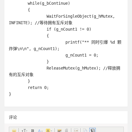
	while(g_bContinue)

	{ 

		WaitForSingleObject(g_hMutex, 
INFINITE); //等待拥有互斥对象

		if (g_nCount1 != 0)

		{

			printf("** 同时引爆 %d 颗
炸弹\n\n", g_nCount1);

			g_nCount1 = 0;

		}

		ReleaseMutex(g_hMutex); //释放拥
有的互斥对象

	}

	return 0;

评论