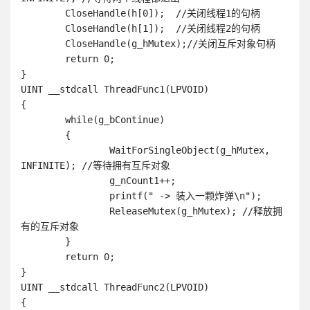
	CloseHandle(h[0]);  //关闭线程1的句柄

	CloseHandle(h[1]);  //关闭线程2的句柄

	CloseHandle(g_hMutex);//关闭互斥对象句柄

	return 0;

}

UINT __stdcall ThreadFunc1(LPVOID)

{

	while(g_bContinue)

	{ 

		WaitForSingleObject(g_hMutex, 
INFINITE); //等待拥有互斥对象

		g_nCount1++;

		printf(" -> 装入一颗炸弹\n"); 

		ReleaseMutex(g_hMutex); //释放拥
有的互斥对象

	}

	return 0;

}

UINT __stdcall ThreadFunc2(LPVOID)

{
