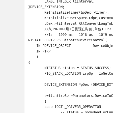
	LARGE_INTEGER liInterval;

}DEVICE_EXTENSION;
	KeInitializeTimer(&pDex->timer);

	KeInitializeDpc(&pDex->dpc,CustomDpc,pDex);

	pDex->liInterval=RtlConvertLongToLargeInteger(2 * -10000000);

	//从1961年1月1日到现在时刻,单位100ns.如果负数表示间隔时长

NTSTATUS DRIVER5_DispatchDeviceControl(

    IN PDEVICE_OBJECT		DeviceObject,

    IN PIRP					Irp

    )

{

	NTSTATUS status = STATUS_SUCCESS;

	PIO_STACK_LOCATION irpSp = IoGetCurrentIrpStackLocation(Irp);

	DEVICE_EXTENSION *pDex=(DEVICE_EXTENSION*)DeviceObject->DeviceExtension;

	switch(irpSp->Parameters.DeviceIoControl.IoControlCode)

	{

	case IOCTL_DRIVER5_OPERATION:

		// status = SomeHandlerFunction(irpSp);
