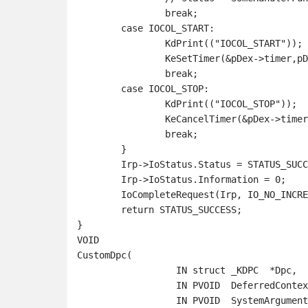
		break;

	case IOCOL_START:		

		KdPrint(("IOCOL_START"));

		KeSetTimer(&pDex->timer,pDex->liInterval,&pDex->dpc);

		break;

	case IOCOL_STOP:

		KdPrint(("IOCOL_STOP"));

		KeCancelTimer(&pDex->timer);

		break;

	}

	Irp->IoStatus.Status = STATUS_SUCCESS;

	Irp->IoStatus.Information = 0;

	IoCompleteRequest(Irp, IO_NO_INCREMENT);

	return STATUS_SUCCESS;

}
VOID

CustomDpc(

		  IN struct _KDPC  *Dpc,

		  IN PVOID  DeferredContext,

		  IN PVOID  SystemArgument1,
