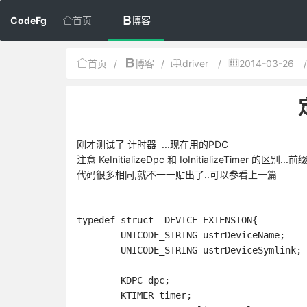
CodeFg
首页
博客
首页
/
博客
/
driver
/
2014-03-26
/
刚才测试了 计时器 ...现在用的PDC
注意 KeInitializeDpc 和 IoInitializeTimer 的区别...前
代码很多相同,就不一一贴出了..可以参看
上一篇
typedef struct _DEVICE_EXTENSION{	

	UNICODE_STRING ustrDeviceName;

	UNICODE_STRING ustrDeviceSymlink;

	KDPC dpc;

	KTIMER timer;
